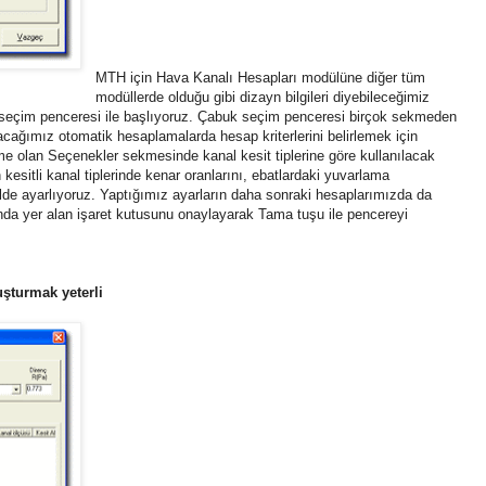
MTH için Hava Kanalı Hesapları modülüne diğer tüm
modüllerde olduğu gibi dizayn bilgileri diyebileceğimiz
k seçim penceresi ile başlıyoruz. Çabuk seçim penceresi birçok sekmeden
cağımız otomatik hesaplamalarda hesap kriterlerini belirlemek için
me olan Seçenekler sekmesinde kanal kesit tiplerine göre kullanılacak
n kesitli kanal tiplerinde kenar oranlarını, ebatlardaki yuvarlama
ilde ayarlıyoruz. Yaptığımız ayarların daha sonraki hesaplarımızda da
ında yer alan işaret kutusunu onaylayarak Tama tuşu ile pencereyi
uşturmak yeterli