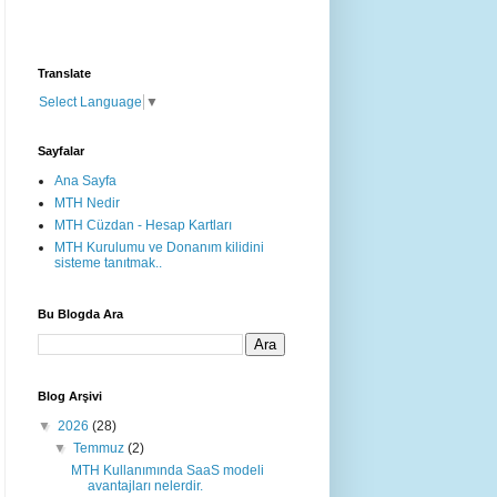
Translate
Select Language
▼
Sayfalar
Ana Sayfa
MTH Nedir
MTH Cüzdan - Hesap Kartları
MTH Kurulumu ve Donanım kilidini
sisteme tanıtmak..
Bu Blogda Ara
Blog Arşivi
▼
2026
(28)
▼
Temmuz
(2)
MTH Kullanımında SaaS modeli
avantajları nelerdir.