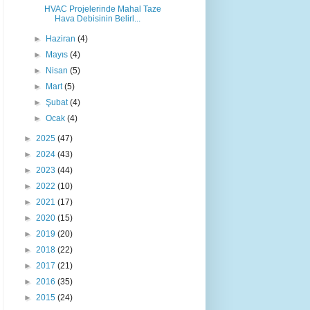
HVAC Projelerinde Mahal Taze
Hava Debisinin Belirl...
►
Haziran
(4)
►
Mayıs
(4)
►
Nisan
(5)
►
Mart
(5)
►
Şubat
(4)
►
Ocak
(4)
►
2025
(47)
►
2024
(43)
►
2023
(44)
►
2022
(10)
►
2021
(17)
►
2020
(15)
►
2019
(20)
►
2018
(22)
►
2017
(21)
►
2016
(35)
►
2015
(24)