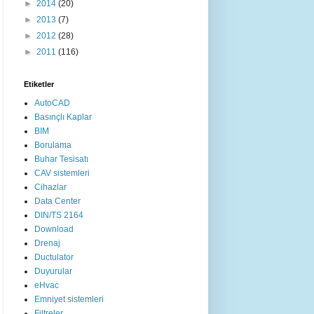
►
2014
(20)
►
2013
(7)
►
2012
(28)
►
2011
(116)
Etiketler
AutoCAD
Basınçlı Kaplar
BIM
Borulama
Buhar Tesisatı
CAV sistemleri
Cihazlar
Data Center
DIN/TS 2164
Download
Drenaj
Ductulator
Duyurular
eHvac
Emniyet sistemleri
Filtreler