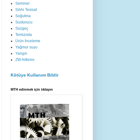
Seminer
Sıhhi Tesisat
Soğutma
Susturucu
Süzgeç
Temizoda
Ürün İnceleme
Yağmur suyu
Yangın
ZW Arttırımı
Kötüye Kullanım Bildir
MTH edinmek için tıklayın