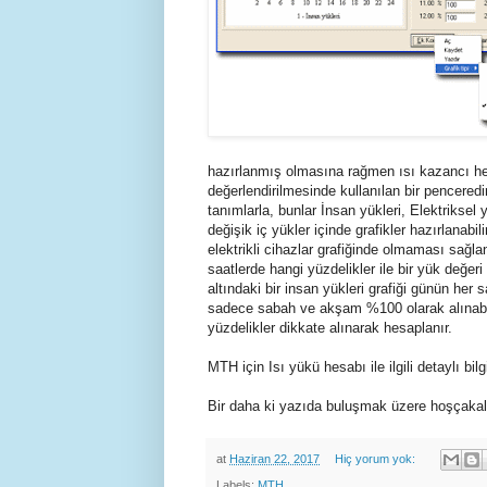
hazırlanmış olmasına rağmen ısı kazancı hesa
değerlendirilmesinde kullanılan bir penceredir
tanımlarla, bunlar İnsan yükleri, Elektriksel
değişik iç yükler içinde grafikler hazırlanabi
elektrikli cihazlar grafiğinde olmaması sağlan
saatlerde hangi yüzdelikler ile bir yük değeri
altındaki bir insan yükleri grafiği günün her s
sadece sabah ve akşam %100 olarak alınabilir
yüzdelikler dikkate alınarak hesaplanır.
MTH için Isı yükü hesabı ile ilgili detaylı bilgi
Bir daha ki yazıda buluşmak üzere hoşçakal
at
Haziran 22, 2017
Hiç yorum yok:
Labels:
MTH