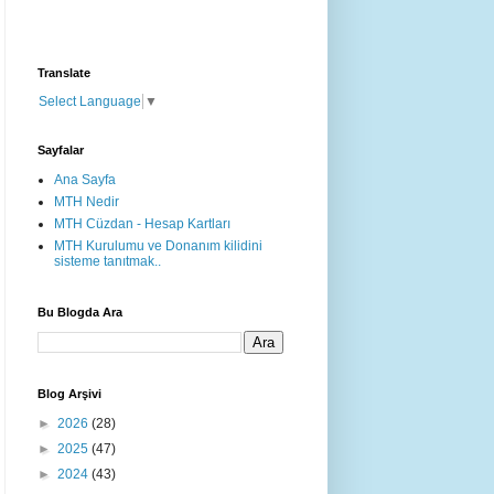
Translate
Select Language
▼
Sayfalar
Ana Sayfa
MTH Nedir
MTH Cüzdan - Hesap Kartları
MTH Kurulumu ve Donanım kilidini
sisteme tanıtmak..
Bu Blogda Ara
Blog Arşivi
►
2026
(28)
►
2025
(47)
►
2024
(43)