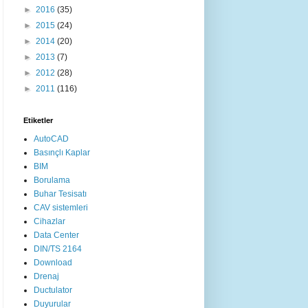
►
2016
(35)
►
2015
(24)
►
2014
(20)
►
2013
(7)
►
2012
(28)
►
2011
(116)
Etiketler
AutoCAD
Basınçlı Kaplar
BIM
Borulama
Buhar Tesisatı
CAV sistemleri
Cihazlar
Data Center
DIN/TS 2164
Download
Drenaj
Ductulator
Duyurular