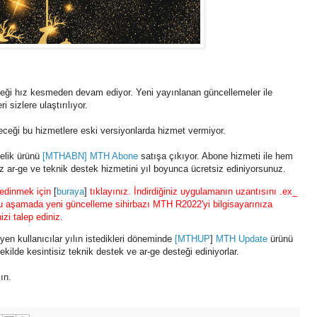
eği hız kesmeden devam ediyor. Yeni yayınlanan güncellemeler ile
ri sizlere ulaştırılıyor.
ceği bu hizmetlere eski versiyonlarda hizmet vermiyor.
nelik ürünü
[MTHABN] MTH Abone
satışa çıkıyor. Abone hizmeti ile hem
z ar-ge ve teknik destek hizmetini yıl boyunca ücretsiz ediniyorsunuz.
edinmek için
[
buraya
]
tıklayınız. İndirdiğiniz uygulamanın uzantısını .ex_
. Bu aşamada yeni güncelleme sihirbazı MTH R2022'yi bilgisayarınıza
zi talep ediniz.
yen kullanıcılar yılın istedikleri döneminde
[
MTHUP
]
MTH Update
ürünü
ekilde kesintisiz teknik destek ve ar-ge desteği ediniyorlar.
ın.