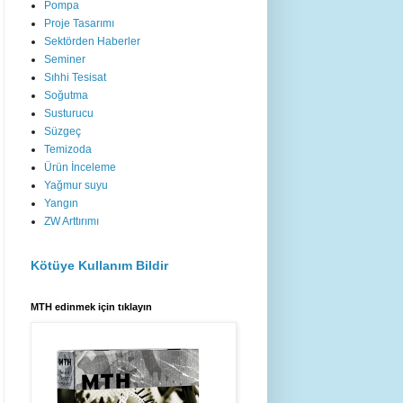
Pompa
Proje Tasarımı
Sektörden Haberler
Seminer
Sıhhi Tesisat
Soğutma
Susturucu
Süzgeç
Temizoda
Ürün İnceleme
Yağmur suyu
Yangın
ZW Arttırımı
Kötüye Kullanım Bildir
MTH edinmek için tıklayın