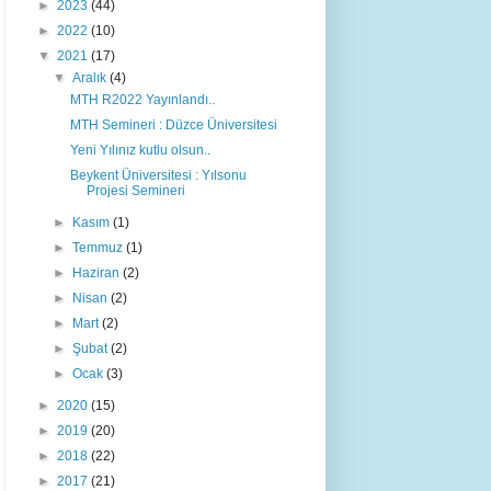
►
2023
(44)
►
2022
(10)
▼
2021
(17)
▼
Aralık
(4)
MTH R2022 Yayınlandı..
MTH Semineri : Düzce Üniversitesi
Yeni Yılınız kutlu olsun..
Beykent Üniversitesi : Yılsonu
Projesi Semineri
►
Kasım
(1)
►
Temmuz
(1)
►
Haziran
(2)
►
Nisan
(2)
►
Mart
(2)
►
Şubat
(2)
►
Ocak
(3)
►
2020
(15)
►
2019
(20)
►
2018
(22)
►
2017
(21)