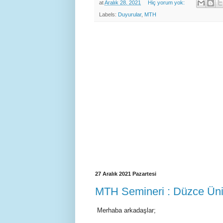
at
Aralık 28, 2021
Hiç yorum yok:
Labels:
Duyurular
,
MTH
27 Aralık 2021 Pazartesi
MTH Semineri : Düzce Üniv
Merhaba arkadaşlar;