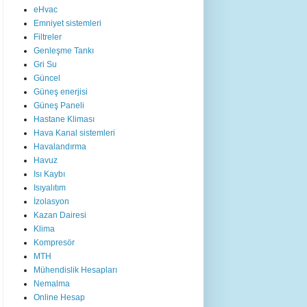
eHvac
Emniyet sistemleri
Filtreler
Genleşme Tankı
Gri Su
Güncel
Güneş enerjisi
Güneş Paneli
Hastane Kliması
Hava Kanal sistemleri
Havalandırma
Havuz
Isı Kaybı
Isıyalıtım
İzolasyon
Kazan Dairesi
Klima
Kompresör
MTH
Mühendislik Hesapları
Nemalma
Online Hesap