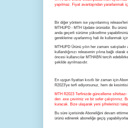
yapılmaz. Fiyat avantajından yararlanmak içi
Bir diğer yöntem ise yayınlanmış release'ler
MTHUPD - MTH Update ürünüdür. Bu ürünü edi
anda geçerli sürüme yükseltme yapabilirsini
gereklerine uyarlanmış hali ile kullanmak i
MTHUPD Ürünü yılın her zamanı satıştadır anc
kullandığınızı releasenin yılına bağlı olarak
öncesi kullanıcılar MTHABN tercih edebilirk
şekilde ayrılmasıdır.
En uygun fiyattan kısıtlı bir zaman için Abon
R2023'ye terfi ediyorsunuz, hem de kesintisi
MTH R2023 Terfinizde güncelleme sihirbazı 
den .exe çeviriniz ve bir sefer çalıştırınız
kuracak. Bize ulaşarak yeni şifrelerinizi tale
Bu süre içerisinde Aboneliğini devam ettirmey
ürünü edinerek aboneliğe geçiş yapabiliyorlar