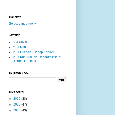
Translate
Select Language
▼
Sayfalar
Ana Sayfa
MTH Nedir
MTH Cüzdan - Hesap Kartları
MTH Kurulumu ve Donanım kilidini
sisteme tanıtmak..
Bu Blogda Ara
Blog Arşivi
►
2026
(28)
►
2025
(47)
►
2024
(43)