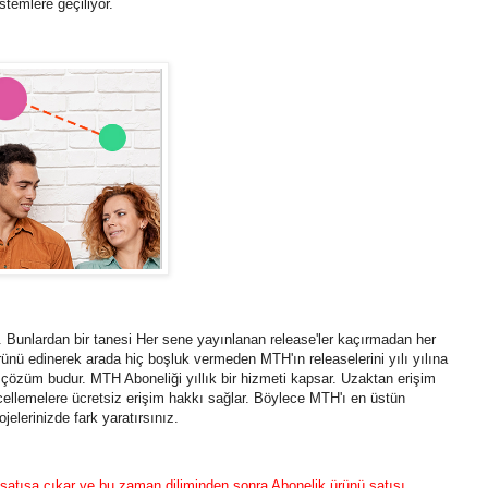
istemlere geçiliyor.
 Bunlardan bir tanesi Her sene yayınlanan release'ler kaçırmadan her
 edinerek arada hiç boşluk vermeden MTH'ın releaselerini yılı yılına
 çözüm budur. MTH Aboneliği yıllık bir hizmeti kapsar. Uzaktan erişim
cellemelere ücretsiz erişim hakkı sağlar. Böylece MTH'ı en üstün
jelerinizde fark yaratırsınız.
tışa çıkar ve bu zaman diliminden sonra Abonelik ürünü satışı