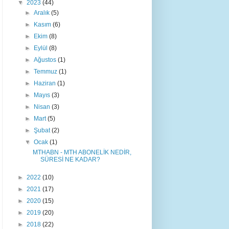
▼
2023
(44)
►
Aralık
(5)
►
Kasım
(6)
►
Ekim
(8)
►
Eylül
(8)
►
Ağustos
(1)
►
Temmuz
(1)
►
Haziran
(1)
►
Mayıs
(3)
►
Nisan
(3)
►
Mart
(5)
►
Şubat
(2)
▼
Ocak
(1)
MTHABN - MTH ABONELİK NEDİR,
SÜRESİ NE KADAR?
►
2022
(10)
►
2021
(17)
►
2020
(15)
►
2019
(20)
►
2018
(22)