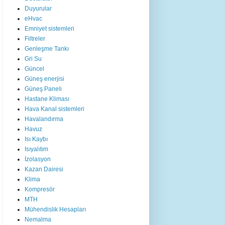
Duyurular
eHvac
Emniyet sistemleri
Filtreler
Genleşme Tankı
Gri Su
Güncel
Güneş enerjisi
Güneş Paneli
Hastane Kliması
Hava Kanal sistemleri
Havalandırma
Havuz
Isı Kaybı
Isıyalıtım
İzolasyon
Kazan Dairesi
Klima
Kompresör
MTH
Mühendislik Hesapları
Nemalma