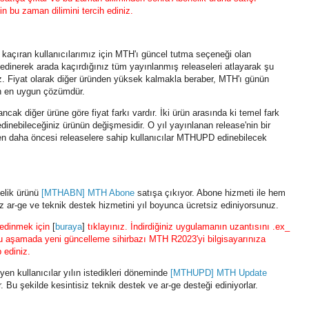
n bu zaman dilimini tercih ediniz.
i kaçıran kullanıcılarımız için MTH'ı güncel tutma seçeneği olan
nerek arada kaçırdığınız tüm yayınlanmış releaseleri atlayarak şu
z. Fiyat olarak diğer üründen yüksek kalmakla beraber, MTH'ı günün
çin en uygun çözümdür.
ak diğer ürüne göre fiyat farkı vardır. İki ürün arasında ki
temel fark
 edinebileceğiniz ürünün değişmesidir. O yıl yayınlanan release'nin bir
en daha öncesi releaselere sahip kullanıcılar MTHUPD edinebilecek
elik ürünü
[MTHABN] MTH Abone
satışa çıkıyor. Abone hizmeti ile hem
z ar-ge ve teknik destek hizmetini yıl boyunca ücretsiz ediniyorsunuz.
edinmek için
[
buraya
]
tıklayınız. İndirdiğiniz uygulamanın uzantısını .ex_
. Bu aşamada yeni güncelleme sihirbazı MTH R2023'yi bilgisayarınıza
p ediniz.
en kullanıcılar yılın istedikleri döneminde
[MTHUPD] MTH Update
. Bu şekilde kesintisiz teknik destek ve ar-ge desteği ediniyorlar.