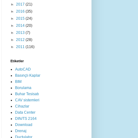
►
2017
(21)
►
2016
(35)
►
2015
(24)
►
2014
(20)
►
2013
(7)
►
2012
(28)
►
2011
(116)
Etiketler
AutoCAD
Basınçlı Kaplar
BIM
Borulama
Buhar Tesisatı
CAV sistemleri
Cihazlar
Data Center
DIN/TS 2164
Download
Drenaj
Ductulator