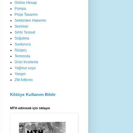
Online Hesap
Pompa
Proje Tasarımı
Sektörden Haberler
Seminer
Sıhhi Tesisat
Soğutma
Susturucu
Süzgeç
Temizoda
Ürün İnceleme
Yağmur suyu
Yangın
ZW Arttırımı
Kötüye Kullanım Bildir
MTH edinmek için tıklayın