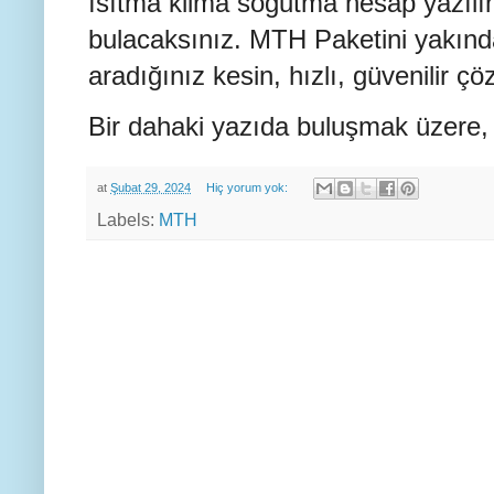
ısıtma kilma soğutma hesap yazıl
bulacaksınız. MTH Paketini yakınd
aradığınız kesin, hızlı, güvenilir çö
Bir dahaki yazıda buluşmak üzere,
at
Şubat 29, 2024
Hiç yorum yok:
Labels:
MTH