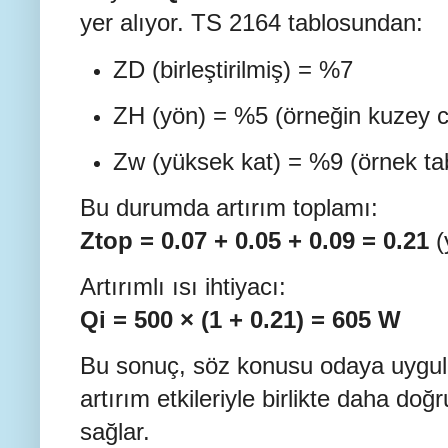
yer alıyor. TS 2164 tablosundan:
ZD (birleştirilmiş) = %7
ZH (yön) = %5 (örneğin kuzey 
Zw (yüksek kat) = %9 (örnek tab
Bu durumda artırım toplamı:
Ztop = 0.07 + 0.05 + 0.09 = 0.21
(
Artırımlı ısı ihtiyacı:
Qi = 500 × (1 + 0.21) = 605 W
Bu sonuç, söz konusu odaya uygula
artırım etkileriyle birlikte daha doğ
sağlar.