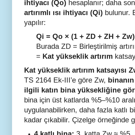
ihtiyacı (Qo)
hesaplanır; daha son
artırımlı ısı ihtiyacı (Qi)
bulunur. B
yapılır:
Qi = Qo × (1 + ZD + ZH + Zw)
Burada ZD = Birleştirilmiş artı
=
Kat yükseklik artırım
katsayı
Kat yükseklik artırım katsayısı Z
TS 2164 Ek-III’e göre Zw,
binanın
ilgili katın bina yüksekliğine gö
bina için üst katlarda %5–%10 aralı
uygulanabilirken, daha fazla katlı
kadar çıkabilir. Çizelge örneğinde 
4 katlı bina:
3. katta Zw ≈ %5