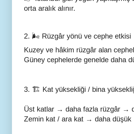
orta aralık alınır.
2. 🌬️ Rüzgâr yönü ve cephe etkisi
Kuzey ve hâkim rüzgâr alan cephele
Güney cephelerde genelde daha dü
3. 🏗️ Kat yüksekliği / bina yüksekli
Üst katlar → daha fazla rüzgâr →
Zemin kat / ara kat → daha düşük