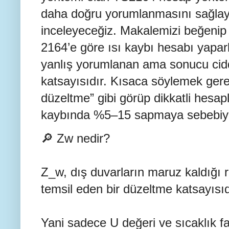
daha doğru yorumlanmasını sağlay
inceleyeceğiz. Makalemizi beğeni
2164’e göre ısı kaybı hesabı yap
yanlış yorumlanan ama sonucu cidd
katsayısıdır. Kısaca söylemek gerek
düzeltme” gibi görüp dikkatli hesap
kaybında %5–15 sapmaya sebebiyet
🔎 Zw nedir?
Z_w, dış duvarların maruz kaldığı 
temsil eden bir düzeltme katsayısı
Yani sadece U değeri ve sıcaklık f