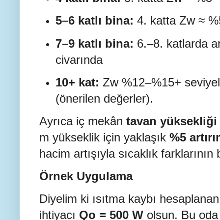
5–6 katlı bina:
4. katta Zw ≈ %
7–9 katlı bina:
6.–8. katlarda a
civarında
10+ kat:
Zw %12–%15+ seviyeler
(önerilen değerler).
Ayrıca iç mekân
tavan yüksekliği
m yükseklik için yaklaşık
%5 artır
hacim artışıyla sıcaklık farklarını
Örnek Uygulama
Diyelim ki ısıtma kaybı hesaplanan b
ihtiyacı
Qo = 500 W
olsun. Bu oda 7