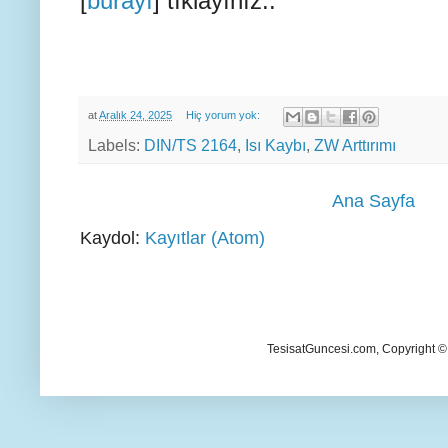
[
burayı
] tıklayınız..
at
Aralık 24, 2025
Hiç yorum yok:
Labels:
DIN/TS 2164
,
Isı Kaybı
,
ZW Arttırımı
Ana Sayfa
Kaydol:
Kayıtlar (Atom)
TesisatGuncesi.com, Copyright ©