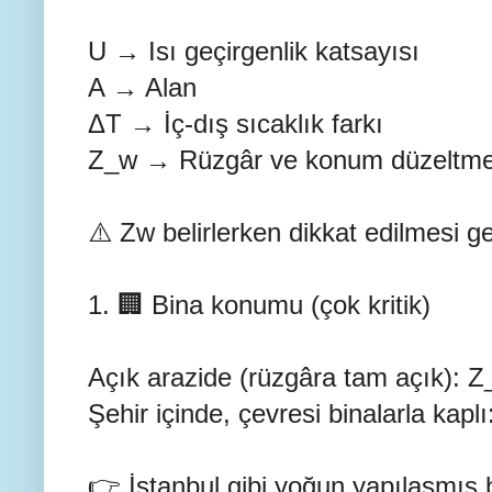
U → Isı geçirgenlik katsayısı
A → Alan
ΔT → İç-dış sıcaklık farkı
Z_w → Rüzgâr ve konum düzeltme
⚠️ Zw belirlerken dikkat edilmesi g
1. 🏢 Bina konumu (çok kritik)
Açık arazide (rüzgâra tam açık): 
Şehir içinde, çevresi binalarla kapl
👉 İstanbul gibi yoğun yapılaşmış