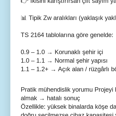
👉 İkisini karıştırırsan çift sayım y
📊 Tipik Zw aralıkları (yaklaşık yak
TS 2164 tablolarına göre genelde:
0.9 – 1.0 → Korunaklı şehir içi
1.0 – 1.1 → Normal şehir yapısı
1.1 – 1.2+ → Açık alan / rüzgârlı b
Pratik mühendislik yorumu Projeyi hı
almak → hatalı sonuç
Özellikle: yüksek binalarda köşe da
doğru seçilmezse cihaz kapasitesi ya