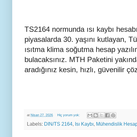
TS2164 normunda ısı kaybı hesabı il
piyasalarda 30. yaşını kutlayan, Tü
ısıtma klima soğutma hesap yazıl
bulacaksınız. MTH Paketini yakınd
aradığınız kesin, hızlı, güvenilir çö
at
Nisan 27, 2026
Hiç yorum yok:
Labels:
DIN/TS 2164
,
Isı Kaybı
,
Mühendislik Hesap