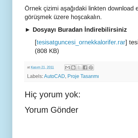
Örnek çizimi aşağıdaki linkten download ed
görüşmek üzere hoşcakalın.
► Dosyayı Buradan İndirebilirsiniz
[
tesisatguncesi_ornekkalorifer.rar
] te
(808 KB)
at
Kasım 21, 2011
Labels:
AutoCAD
,
Proje Tasarımı
Hiç yorum yok:
Yorum Gönder