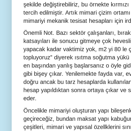
şekilde değiştirebiliriz, bu örnekte kırmız
tercih edilmiştir. Artık mimari çizim ortam
mimariyi mekanik tesisat hesapları için ird
Önemli Not. Bazı sektör çalışanları, bıra
katsayıları ile sonucu gitmeye çok hevesli
yapacak kadar vaktimiz yok, m2 yi 80 le ç
topluyoruz” diyerek ısıtma soğutma yükü b
en başından yanlış başlarsanız o öyle gi
gibi bişey çıkar. Yenilemekte fayda var, ev
doğru ancak bu tarz hesaplarda kullanılan 
hesap yapıldıktan sonra ortaya çıkar ve s
eder.
Öncelikle mimariyi oluşturan yapı bileşenle
geçireceğiz, bundan maksat yapı kabuğunu
çeşitleri, mimari ve yapısal özellklerini s