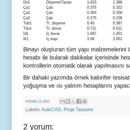
Dö1
Döşeme/Tavan
1.623
1.396
Ça1
Çatı
0.375
0.322
Ça2
Çatı
0.393
0.338
Ça3
Çatı
0.275
0.236
Tdö1
Tt. döşeme
0.45
0.387
Tdu1
Tt. duvar
0.711
0.611
İd1
İç duvar
1.687
1.451
İk1
İç kapı
3.49
3.001
Binayı oluşturan tüm yapı malzemelerini öz
hesabı ile bularak dakikalar içerisinde hes
kontrollerin otomatik olarak yapılmasını sağ
Bir dahaki yazımda örnek kalorifer tesisat
yoğuşma ve ısı yalıtım hesaplarını yapac
at
Aralık 13, 2011
Labels:
AutoCAD
,
Proje Tasarımı
2 yorum: