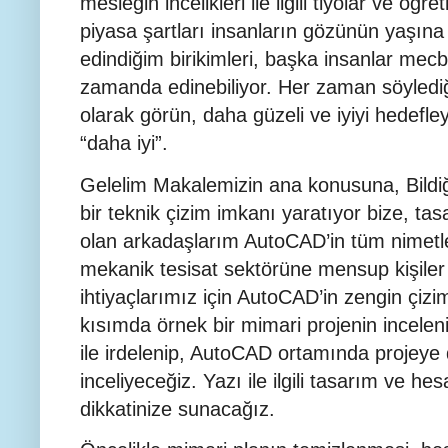
mesleğin incelikleri ile ilgili tiyolar ve öğ
piyasa şartları insanların gözünün yaşına
edindiğim birikimleri, başka insanlar mecb
zamanda edinebiliyor. Her zaman söylediğ
olarak görün, daha güzeli ve iyiyi hedefle
“daha iyi”.
Gelelim Makalemizin ana konusuna, Bildi
bir teknik çizim imkanı yaratıyor bize, tas
olan arkadaşlarım AutoCAD’in tüm nimetle
mekanik tesisat sektörüne mensup kişiler 
ihtiyaçlarımız için AutoCAD’in zengin çizim
kısımda örnek bir mimari projenin incelen
ile irdelenip, AutoCAD ortamında projeye 
inceliyeceğiz. Yazı ile ilgili tasarım ve h
dikkatinize sunacağız.