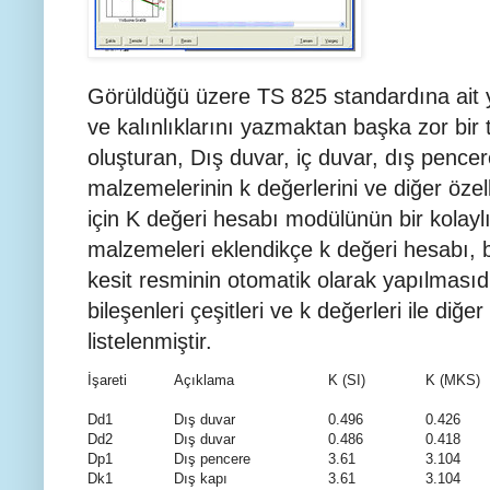
Görüldüğü üzere TS 825 standardına ait 
ve kalınlıklarını yazmaktan başka zor bir 
oluşturan, Dış duvar, iç duvar, dış pencer
malzemelerinin k değerlerini ve diğer özell
için K değeri hesabı modülünün bir kolaylı
malzemeleri eklendikçe k değeri hesabı, 
kesit resminin otomatik olarak yapılmasıd
bileşenleri çeşitleri ve k değerleri ile diğer
listelenmiştir.
İşareti
Açıklama
K (SI)
K (MKS)
Dd1
Dış duvar
0.496
0.426
Dd2
Dış duvar
0.486
0.418
Dp1
Dış pencere
3.61
3.104
Dk1
Dış kapı
3.61
3.104