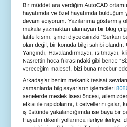
Bir müddet ara verdiğim AutoCAD ortamın
hayatımda ve özel hayatımda bulduğum ye
devam ediyorum. Yazılarıma göstermiş old
makale yazmaktan alamayan bir blog çılgı
latife kısmı, şimdi diyceksinizki “Serkan 
olan değil, bir konuda bilgi sahibi olandı
Yangındı, Havalandırmaydı, ısıtmaydı, kli
Nasrettin hoca fıkrasındaki gibi bende “Si
vereceğim malesef, bizi buna mecbur eden
Arkadaşlar benim mekanik tesisat sevdam 1
zamanlarda bilgisayarların işlemcileri
808
senelerde meslek lisesi öncesi, ailemizde
etkisi ile rapidolarını, t cetvellerini çalar
iş üstünde yakalandığımda ise baya bir 
Hayatın dikenli yollarında ilerliye ilerliye