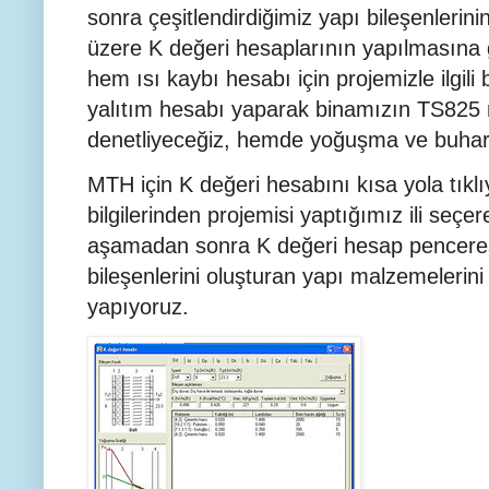
sonra çeşitlendirdiğimiz yapı bileşenlerini
üzere K değeri hesaplarının yapılmasına g
hem ısı kaybı hesabı için projemizle ilgili 
yalıtım hesabı yaparak binamızın TS82
denetliyeceğiz, hemde yoğuşma ve buhar g
MTH için K değeri hesabını kısa yola tıkl
bilgilerinden projemisi yaptığımız ili seç
aşamadan sonra K değeri hesap penceres
bileşenlerini oluşturan yapı malzemelerini
yapıyoruz.