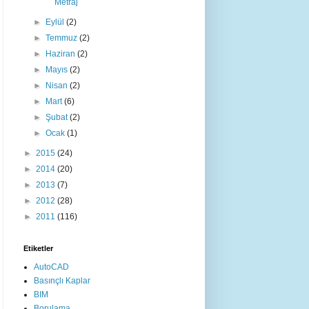
Metraj
►
Eylül
(2)
►
Temmuz
(2)
►
Haziran
(2)
►
Mayıs
(2)
►
Nisan
(2)
►
Mart
(6)
►
Şubat
(2)
►
Ocak
(1)
►
2015
(24)
►
2014
(20)
►
2013
(7)
►
2012
(28)
►
2011
(116)
Etiketler
AutoCAD
Basınçlı Kaplar
BIM
Borulama