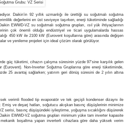
iyor. Daikin’in 92 yıllık uzmanlığı ile ürettiği su soğutmalı soğutma
mlilik değerlerini en üst seviyeye taşırken, enerji tüketiminde sağladığı
. Daikin EWWD-VZ su soğutmalı soğutma grupları, ısıl yük ihtiyaçlarının
klerinin çok önemli olduğu endüstriyel ve ticari uygulamalarda hassas
aralığı 450 kW ile 2100 kW (Eurovent koşullarına göre) arasında değişen
ar ve yenileme projeleri için ideal çözüm olarak görülüyor.
lerde güç tüketimi, cihazın çalışma süresinin yüzde 97’sine karşılık gelen
 (Eurovent). Non-Inverter Soğutma Gruplarına göre enerji tüketiminde,
de 25 avantaj sağlarken; yatırım geri dönüş süresini de 2 yılın altına
k verimli flooded tip evaporatör ve tek geçişli kondenser dizaynı ile
or. Emiş ve deşarj hatları, soğutucu akışkan basınç düşüşlerinin minimize
Z serisi, basınç düşüşündeki iyileştirme, yoğuşma sıcaklığını düşürerek
r. Daikin EWWD-VZ soğutma grupları minimum yüke tam inverter kapasite
de mekanik boşaltma yapan inverterli cihazlara göre daha yüksek verim