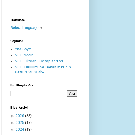
Translate
Select Language
▼
Sayfalar
Ana Sayfa
MTH Nedir
MTH Cüzdan - Hesap Kartları
MTH Kurulumu ve Donanım kilidini
sisteme tanıtmak..
Bu Blogda Ara
Blog Arşivi
►
2026
(28)
►
2025
(47)
►
2024
(43)