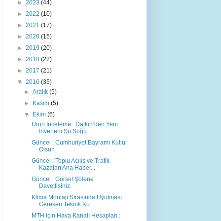
►
2023
(44)
►
2022
(10)
►
2021
(17)
►
2020
(15)
►
2019
(20)
►
2018
(22)
►
2017
(21)
▼
2016
(35)
►
Aralık
(5)
►
Kasım
(5)
▼
Ekim
(6)
Ürün İnceleme : Daikin’den Yeni
İnverterli Su Soğu...
Güncel : Cumhuriyet Bayramı Kutlu
Olsun
Güncel : Toplu Açılış ve Trafik
Kazaları Ana Haber...
Güncel : Görsel Şölene
Davetlisiniz.
Klima Montajı Sırasında Uyulması
Gereken Teknik Ku...
MTH için Hava Kanalı Hesapları :