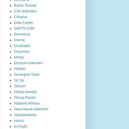
Buhar Tesisatı
CAV sistemleri
Cihazlar
Data Center
DIN/TS 2164
Download
Drenaj
Ductulator
Duyurular
eHvac
Emniyet sistemleri
Filtreler
Genleşme Tankı
Gri Su
Güncel
Güneş enerjisi
Güneş Paneli
Hastane Kliması
Hava Kanal sistemleri
Havalandırma
Havuz
Isı Kaybı