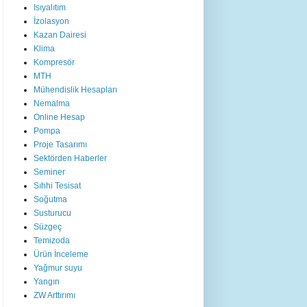
Isıyalıtım
İzolasyon
Kazan Dairesi
Klima
Kompresör
MTH
Mühendislik Hesapları
Nemalma
Online Hesap
Pompa
Proje Tasarımı
Sektörden Haberler
Seminer
Sıhhi Tesisat
Soğutma
Susturucu
Süzgeç
Temizoda
Ürün İnceleme
Yağmur suyu
Yangın
ZW Arttırımı