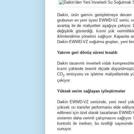
Daikin, ürün gamını genişletmeye devam ed
grubunun en yeni üyesi EWWD-VZ serisi, veri
avantaj ile de maliyetleri aşağıya çekiyor
değişiklik gösterdiği, kısmi yük verimlili
iklimlendirme yönetimi sağlıyor. Kapasite 
Daikin EWWD-VZ soğutma grupları, yeni binal
Yatırım geri dönüş süresi kısaldı
Daikin tasarımlı inverterli vidalı kompresör
kısmi yüklerde önemli ölçüde düşürülmüştür
CO
emisyonu ve işletme maliyetlerinde yüz
2
çekiyor.
Yüksek verim sağlayan iyileştirmeler
Daikin EWWD-VZ serisinde, yeni nesil yükse
yüksek ısı transfer performansı elde ediliy
edilmesi için özel olarak tasarlanan EWWD-V
sistemin daha verimli çalışmasını sağlıyo
kontrolü ile inerken, bu özelliği sayesin
sunuyor.