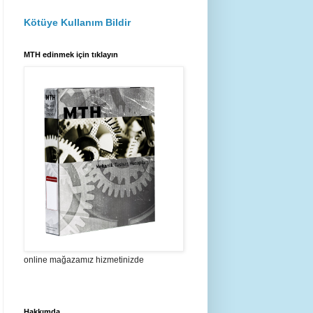
Kötüye Kullanım Bildir
MTH edinmek için tıklayın
online mağazamız hizmetinizde
Hakkımda